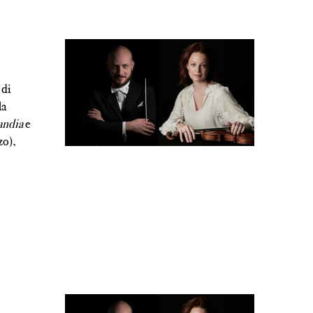
 di
la
andia
e
zo),