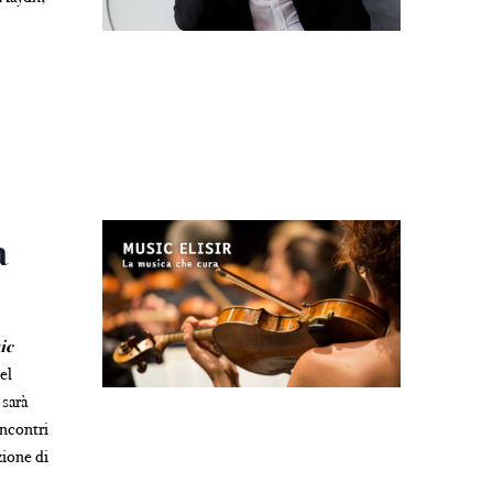
a
ic
el
 sarà
incontri
zione di