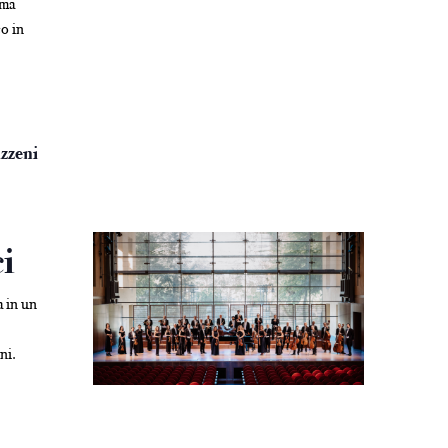
ima
co in
azzeni
ci
a in un
ni.