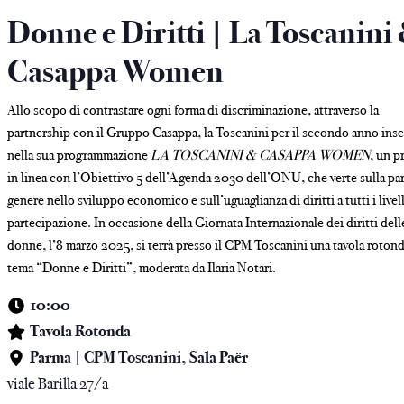
e
Donne e Diritti | La Toscanini
Casappa Women
Allo scopo di contrastare ogni forma di discriminazione, attraverso la
partnership con il Gruppo Casappa, la Toscanini per il secondo anno inse
nella sua programmazione
LA TOSCANINI & CASAPPA WOMEN
, un p
in linea con l’Obiettivo 5 dell’Agenda 2030 dell’ONU, che verte sulla par
genere nello sviluppo economico e sull’uguaglianza di diritti a tutti i livell
partecipazione. In occasione della Giornata Internazionale dei diritti dell
donne, l’8 marzo 2025, si terrà presso il CPM Toscanini una tavola rotond
tema “Donne e Diritti”, moderata da Ilaria Notari.
10:00
Tavola Rotonda
Parma | CPM Toscanini, Sala Paër
viale Barilla 27/a