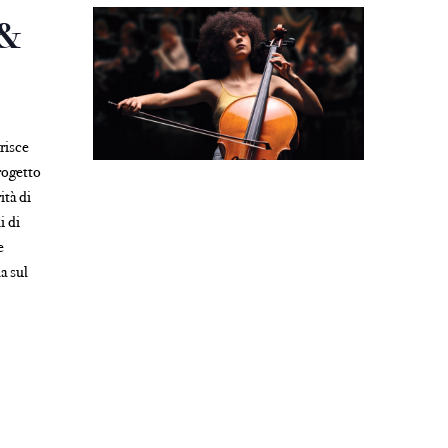
 &
risce
rogetto
ità di
i di
e
a sul