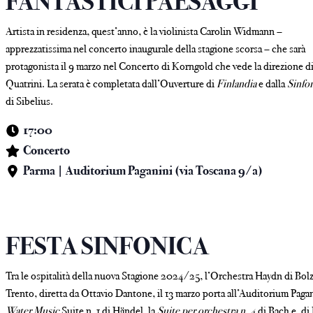
FANTASTICI PAESAGGI
Artista in residenza, quest’anno, è la violinista Carolin Widmann –
apprezzatissima nel concerto inaugurale della stagione scorsa – che sarà
protagonista il 9 marzo nel Concerto di Korngold che vede la direzione d
Quatrini. La serata è completata dall’Ouverture di
Finlandia
e dalla
Sinfon
di Sibelius.
17:00
Concerto
Parma | Auditorium Paganini (via Toscana 9/a)
FESTA SINFONICA
Tra le ospitalità della nuova Stagione 2024/25, l’Orchestra Haydn di Bol
Trento, diretta da Ottavio Dantone, il 13 marzo porta all’Auditorium Pagan
Water Music
Suite n. 1 di Händel, la
Suite per orchestra n. 4
di Bach e, di