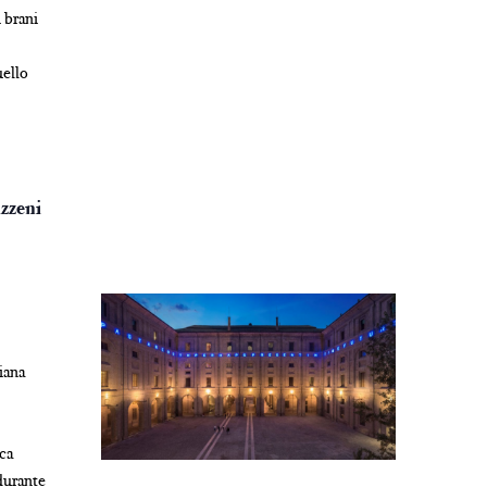
 brani
uello
azzeni
iana
ica
 durante