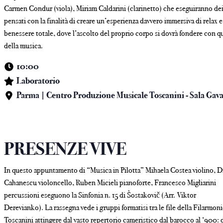
Carmen Condur (viola), Miriam Caldarini (clarinetto) che eseguiranno dei
pensati con la finalità di creare un’esperienza davvero immersiva di relax e
benessere totale, dove l’ascolto del proprio corpo si dovrà fondere con q
della musica.
10:00
Laboratorio
Parma | Centro Produzione Musicale Toscanini - Sala Gav
PRESENZE VIVE
In questo appuntamento di “Musica in Pilotta” Mihaela Costea violino, D
Cahanescu violoncello, Ruben Micieli pianoforte, Francesco Migliarini
percussioni eseguono la Sinfonia n. 15 di Šostakovič (Arr. Viktor
Derevianko). La rassegna vede i gruppi formatisi tra le file della Filarmon
Toscanini attingere dal vasto repertorio cameristico dal barocco al ‘900: