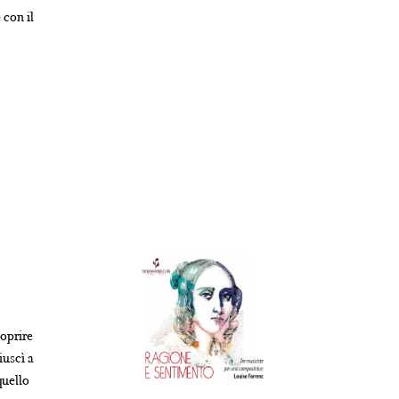
 con il
coprire
iuscì a
quello