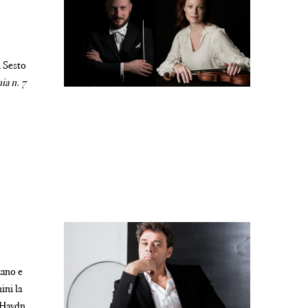
i Sesto
ia n. 7
zano e
ini la
 Haydn,