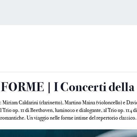
FORME | I Concerti della 
: Miriam Caldarini (clarinetto), Martino Maina (violoncello) e Da
l Trio op. 11 di Beethoven, luminoso e dialogante, al Trio op. 114 d
romantiche. Un viaggio nelle forme intime del repertorio classico.