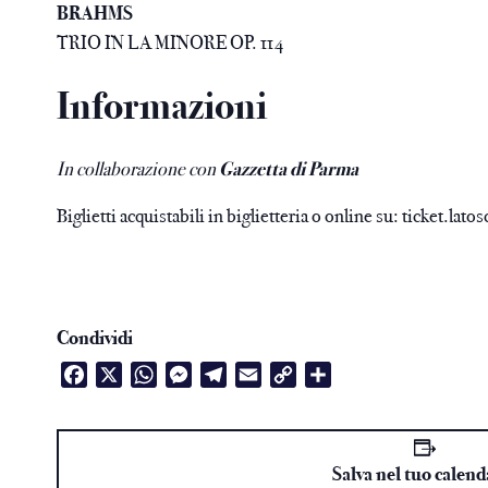
BRAHMS
TRIO IN LA MINORE OP. 114
Informazioni
In collaborazione con
Gazzetta di Parma
Biglietti acquistabili in biglietteria o online su:
ticket.latos
Condividi
Facebook
X
WhatsApp
Messenger
Telegram
Email
Copy
Condividi
Link
Salva nel tuo calend