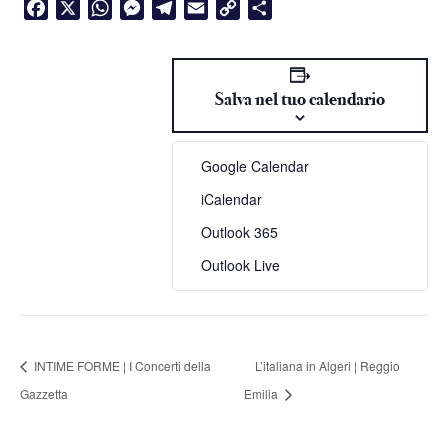
Facebook
X
WhatsApp
Messenger
Telegram
Email
Copy
Condividi
Link
Salva nel tuo calendario
Google Calendar
iCalendar
Outlook 365
Outlook Live
INTIME FORME | I Concerti della
L’italiana in Algeri | Reggio
Gazzetta
Emilia