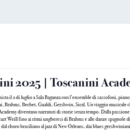
nini 2025 | Toscanini Aca
ta il 2 di luglio a Sala Baganza con l’ensemble di sassofoni, piano
i, Brahms, Bechet, Gualdi, Gershwin, Sical. Un viaggio musicale che
cademy diventano narratori di storie senza tempo. Dalla passione v
Kurt Weill fino ai ritmi ungheresi di Brahms e alle danze spagnole d
dal choro brasiliano al jazz di New Orleans, dai blues gershwiniani