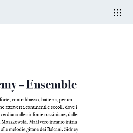
demy – Ensemble
forte, contrabbasso, batteria, per un
 attraversa continenti e secoli, dove i
erdiana alle sinfonie rossiniane, dalle
i Moszkowski. Ma il vero incanto inizia
 alle melodie gitane dei Balcani. Sidney