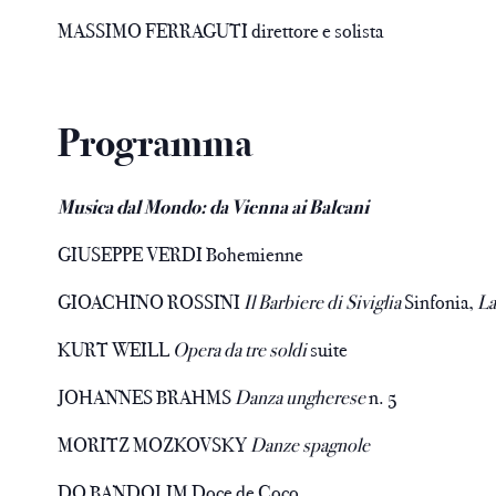
MASSIMO FERRAGUTI direttore e solista
Programma
Musica dal Mondo: da Vienna ai Balcani
GIUSEPPE VERDI Bohemienne
GIOACHINO ROSSINI
Il Barbiere di Siviglia
Sinfonia,
La
KURT WEILL
Opera da tre soldi
suite
JOHANNES BRAHMS
Danza ungherese
n. 5
MORITZ MOZKOVSKY
Danze spagnole
DO BANDOLIM Doce de Coco