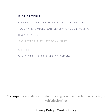
BIGLIETTERIA:
CENTRO DI PRODUZIONE MUSICALE “ARTURO
TOSCANINI”, VIALE BARILLA 27/A, 43121 PARMA
0521-391339
BIGLIETTERIA[AT]LATOSCANINI.IT
UFFICI:
VIALE BARILLA 27/A, 43121 PARMA
Clicca qui
per accedere al modulo per segnalare comportamenti illeciti (c.d
Whistleblowing)
Privacy Policy
-
Cookie Policy