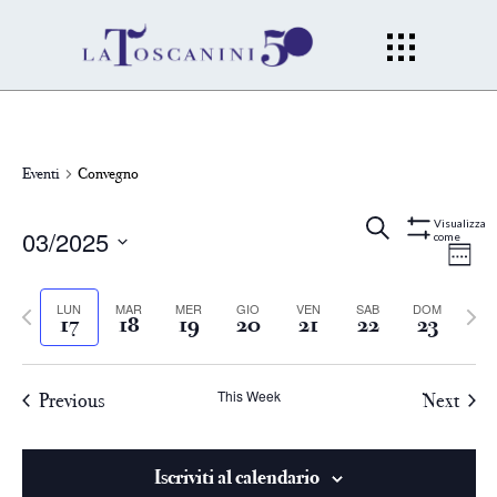
Eventi
Convegno
Eventi
Ev
Cerca
Wee
Visualizza
03/2025
come
Mostra
Filtri
Vi
Select
Ricerc
date.
Previous
LUN
MAR
MER
GIO
VEN
SAB
DOM
Next
Na
17
18
19
20
21
22
23
e
week
week
viste
This Week
Previous
Next
Naviga
Iscriviti al calendario