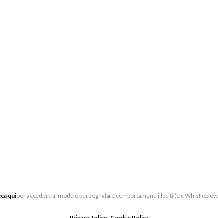
PARTNER E SPONSOR
BI
CE
LAVORA CON NOI
VIA
SOSTIENI
05
LUOGHI
BIG
CONTATTI
UFF
VIA
cca qui
per accedere al modulo per segnalare comportamenti illeciti (c.d Whistleblow
Privacy Policy
-
Cookie Policy