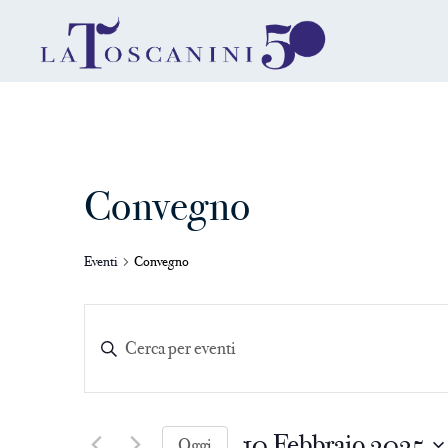
Convegno
Eventi
Convegno
Eventi
Inserisci
Parola
Ricerca
Chiave.
Cerca
10 Febbraio 2025
Eventi
Oggi