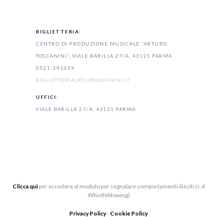
BIGLIETTERIA:
CENTRO DI PRODUZIONE MUSICALE “ARTURO
TOSCANINI”, VIALE BARILLA 27/A, 43121 PARMA
0521-391339
BIGLIETTERIA[AT]LATOSCANINI.IT
UFFICI:
VIALE BARILLA 27/A, 43121 PARMA
Clicca qui
per accedere al modulo per segnalare comportamenti illeciti (c.d
Whistleblowing)
Privacy Policy
-
Cookie Policy