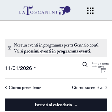
Nessun eventi in programma per 11 Gennaio 2026.
Vai ai
prossimi eventi in programma eventi
.
Eventi
Ev
Cerca
Gior
Visualizza
11/01/2026
come
Mostra
Filtri
Vi
Seleziona
Ricerc
la
Na
Giorno precedente
Giorno successivo
data.
e
viste
Iscriviti al calendario