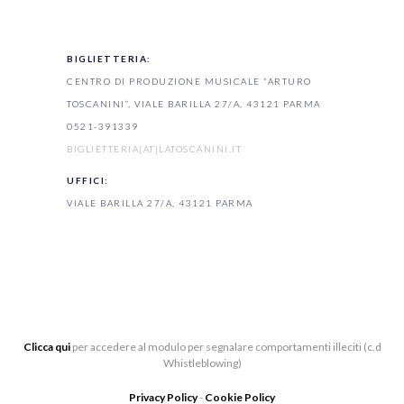
BIGLIETTERIA:
CENTRO DI PRODUZIONE MUSICALE “ARTURO
TOSCANINI”, VIALE BARILLA 27/A, 43121 PARMA
0521-391339
BIGLIETTERIA[AT]LATOSCANINI.IT
UFFICI:
VIALE BARILLA 27/A, 43121 PARMA
Clicca qui
per accedere al modulo per segnalare comportamenti illeciti (c.d
Whistleblowing)
Privacy Policy
-
Cookie Policy