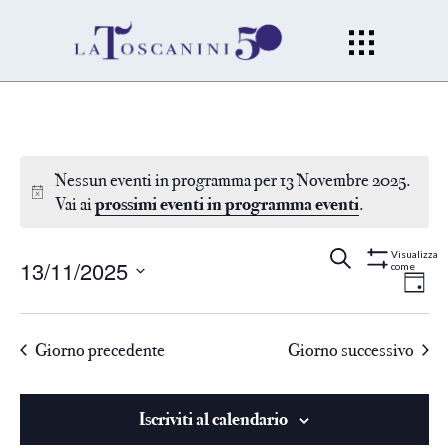
Nessun eventi in programma per 13 Novembre 2025.
Vai ai
prossimi eventi in programma eventi
.
Eventi
Ev
Cerca
Gior
Visualizza
13/11/2025
come
Mostra
Filtri
Vi
Seleziona
Ricerc
la
Na
Giorno precedente
Giorno successivo
data.
e
viste
Iscriviti al calendario