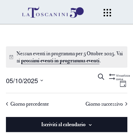
Nessun eventi in programma per 5 Ottobre 2025. Vai
ai
prossimi eventi in programma eventi
.
Eventi
Ev
Cerca
Gior
Visualizza
05/10/2025
come
Mostra
Filtri
Vi
Seleziona
Ricerc
la
Na
Giorno precedente
Giorno successivo
data.
e
viste
Iscriviti al calendario