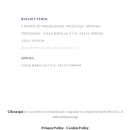
BIGLIETTERIA:
CENTRO DI PRODUZIONE MUSICALE “ARTURO
TOSCANINI”, VIALE BARILLA 27/A, 43121 PARMA
0521-391339
BIGLIETTERIA[AT]LATOSCANINI.IT
UFFICI:
VIALE BARILLA 27/A, 43121 PARMA
Clicca qui
per accedere al modulo per segnalare comportamenti illeciti (c.d
Whistleblowing)
Privacy Policy
-
Cookie Policy