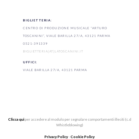
BIGLIETTERIA:
CENTRO DI PRODUZIONE MUSICALE “ARTURO
TOSCANINI”, VIALE BARILLA 27/A, 43121 PARMA
0521-391339
BIGLIETTERIA[AT]LATOSCANINI.IT
UFFICI:
VIALE BARILLA 27/A, 43121 PARMA
Clicca qui
per accedere al modulo per segnalare comportamenti illeciti (c.d
Whistleblowing)
Privacy Policy
-
Cookie Policy