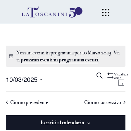
Nessun eventi in programma per 10 Marzo 2025. Vai
ai
prossimi eventi in programma eventi
.
Eventi
Ev
Cerca
Gior
Visualizza
10/03/2025
come
Mostra
Filtri
Vi
Seleziona
Ricerc
la
Na
Giorno precedente
Giorno successivo
data.
e
viste
Iscriviti al calendario