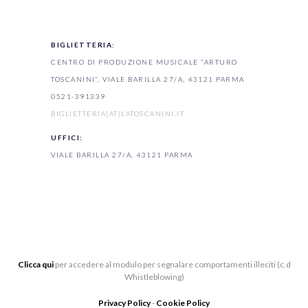
BIGLIETTERIA:
CENTRO DI PRODUZIONE MUSICALE “ARTURO
TOSCANINI”, VIALE BARILLA 27/A, 43121 PARMA
0521-391339
BIGLIETTERIA[AT]LATOSCANINI.IT
UFFICI:
VIALE BARILLA 27/A, 43121 PARMA
Clicca qui
per accedere al modulo per segnalare comportamenti illeciti (c.d
Whistleblowing)
Privacy Policy
-
Cookie Policy