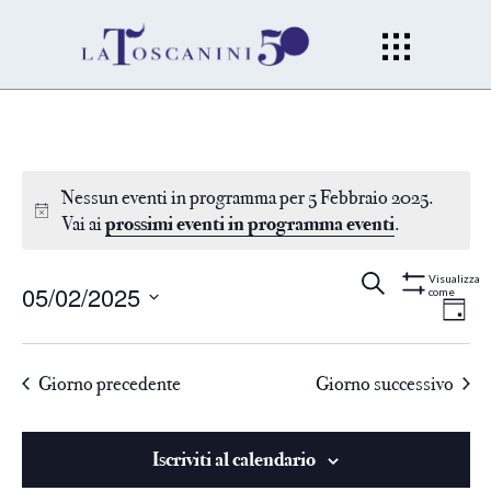
Nessun eventi in programma per 5 Febbraio 2025.
Vai ai
prossimi eventi in programma eventi
.
Eventi
Ev
Cerca
Gior
Visualizza
05/02/2025
come
Mostra
Filtri
Vi
Seleziona
Ricerc
la
Na
Giorno precedente
Giorno successivo
data.
e
viste
Iscriviti al calendario