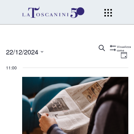
Eventi
Ev
Cerca
Gior
Visualizza
22/12/2024
come
Mostra
Filtri
Vi
Seleziona
Ricerc
11:00
la
Na
data.
e
viste
Naviga