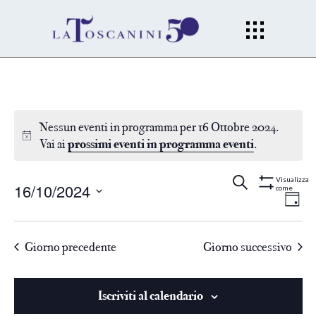
Nessun eventi in programma per 16 Ottobre 2024.
Vai ai
prossimi eventi in programma eventi
.
Eventi
Ev
Cerca
Gior
Visualizza
16/10/2024
come
Mostra
Filtri
Vi
Seleziona
Ricerc
la
Na
Giorno precedente
Giorno successivo
data.
e
viste
Iscriviti al calendario