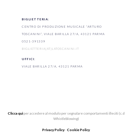
BIGLIETTERIA:
CENTRO DI PRODUZIONE MUSICALE “ARTURO
TOSCANINI”, VIALE BARILLA 27/A, 43121 PARMA
0521-391339
BIGLIETTERIA[AT]LATOSCANINI.IT
UFFICI:
VIALE BARILLA 27/A, 43121 PARMA
Clicca qui
per accedere al modulo per segnalare comportamenti illeciti (c.d
Whistleblowing)
Privacy Policy
-
Cookie Policy