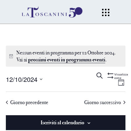
Nessun eventi in programma per 12 Ottobre 2024.
Vai ai
prossimi eventi in programma eventi
.
Eventi
Ev
Cerca
Gior
Visualizza
12/10/2024
come
Mostra
Filtri
Vi
Seleziona
Ricerc
la
Na
Giorno precedente
Giorno successivo
data.
e
viste
Iscriviti al calendario