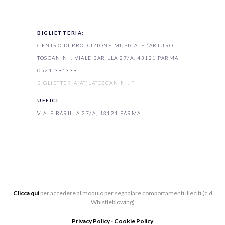
BIGLIETTERIA:
CENTRO DI PRODUZIONE MUSICALE “ARTURO
TOSCANINI”, VIALE BARILLA 27/A, 43121 PARMA
0521-391339
BIGLIETTERIA[AT]LATOSCANINI.IT
UFFICI:
VIALE BARILLA 27/A, 43121 PARMA
Clicca qui
per accedere al modulo per segnalare comportamenti illeciti (c.d
Whistleblowing)
Privacy Policy
-
Cookie Policy