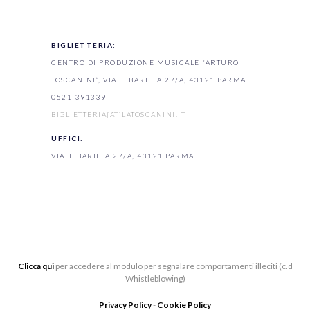
BIGLIETTERIA:
CENTRO DI PRODUZIONE MUSICALE “ARTURO
TOSCANINI”, VIALE BARILLA 27/A, 43121 PARMA
0521-391339
BIGLIETTERIA[AT]LATOSCANINI.IT
UFFICI:
VIALE BARILLA 27/A, 43121 PARMA
Clicca qui
per accedere al modulo per segnalare comportamenti illeciti (c.d
Whistleblowing)
Privacy Policy
-
Cookie Policy