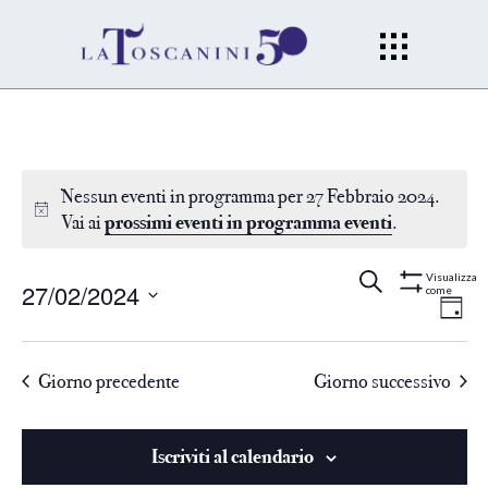
Nessun eventi in programma per 27 Febbraio 2024.
Vai ai
prossimi eventi in programma eventi
.
Eventi
Ev
Cerca
Gior
Visualizza
27/02/2024
come
Mostra
Filtri
Vi
Seleziona
Ricerc
la
Na
Giorno precedente
Giorno successivo
data.
e
viste
Iscriviti al calendario