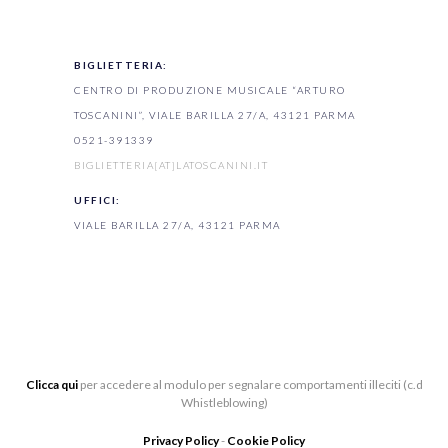
BIGLIETTERIA:
CENTRO DI PRODUZIONE MUSICALE “ARTURO
TOSCANINI”, VIALE BARILLA 27/A, 43121 PARMA
0521-391339
BIGLIETTERIA[AT]LATOSCANINI.IT
UFFICI:
VIALE BARILLA 27/A, 43121 PARMA
Clicca qui
per accedere al modulo per segnalare comportamenti illeciti (c.d
Whistleblowing)
Privacy Policy
-
Cookie Policy