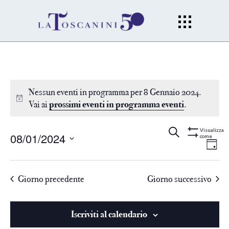
Nessun eventi in programma per 8 Gennaio 2024.
Vai ai
prossimi eventi in programma eventi
.
Eventi
Ev
Cerca
Gior
Visualizza
08/01/2024
come
Mostra
Filtri
Vi
Seleziona
Ricerc
la
Na
Giorno precedente
Giorno successivo
data.
e
viste
Iscriviti al calendario