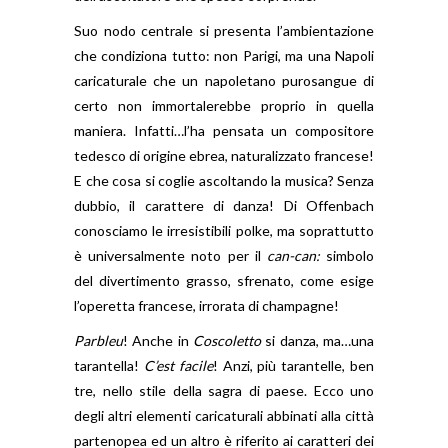
Suo nodo centrale si presenta l’ambientazione
che condiziona tutto: non Parigi, ma una Napoli
caricaturale che un napoletano purosangue di
certo non immortalerebbe proprio in quella
maniera. Infatti…l’ha pensata un compositore
tedesco di origine ebrea, naturalizzato francese!
E che cosa si coglie ascoltando la musica? Senza
dubbio, il carattere di danza! Di Offenbach
conosciamo le irresistibili polke, ma soprattutto
è universalmente noto per il
can-can:
simbolo
del divertimento grasso, sfrenato, come esige
l’operetta francese, irrorata di champagne!
Parbleu
! Anche in
Coscoletto
si danza, ma…una
tarantella!
C’est facile
! Anzi, più tarantelle, ben
tre, nello stile della sagra di paese. Ecco uno
degli altri elementi caricaturali abbinati alla città
partenopea ed un altro è riferito ai caratteri dei