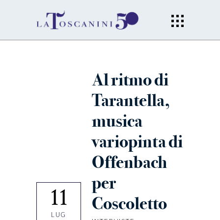
Al ritmo di
Tarantella,
musica
variopinta di
Offenbach
per
11
Coscoletto
LUG