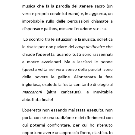
musica che fa la parodia del genere sacro (un
vero e proprio corale luterano) e, in aggiunta, un
improbabile rullo delle percussioni chiamate a
dispensare pathos, mimano l’eruzione stessa.
Lo scontro tra le situazioni e la musica, solletica
le risate per non parlare del
coup de theatre
che
chiude l’operetta, quando tutti sono rassegnati
a morire avvelenati. Ma a lasciarci le penne
(questa volta nel vero senso della parola)
sono
delle povere le galline. Allontanata la fine
ingloriosa, esplode la festa con tanto di elogio ai
maccaroni
(altra caricatura), e inevitabile
abbuffata finale!
L’operetta non essendo mai stata eseguita, non
porta con sé una tradizione e dei riferimenti con
cui potermi confrontare, per cui ho ritenuto
opportuno avere un approccio libero, elastico. In