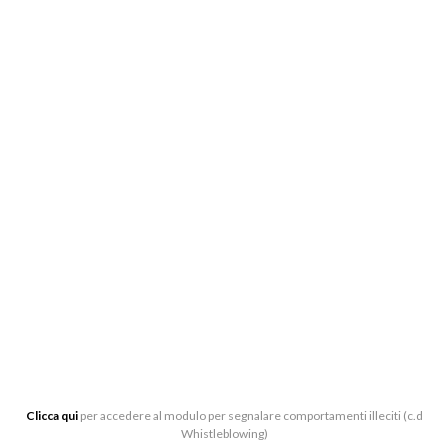
BIGLIETTERIA:
CENTRO DI PRODUZIONE MUSICALE “ARTURO
TOSCANINI”, VIALE BARILLA 27/A, 43121 PARMA
0521-391339
BIGLIETTERIA[AT]LATOSCANINI.IT
UFFICI:
VIALE BARILLA 27/A, 43121 PARMA
Clicca qui
per accedere al modulo per segnalare comportamenti illeciti (c.d
Whistleblowing)