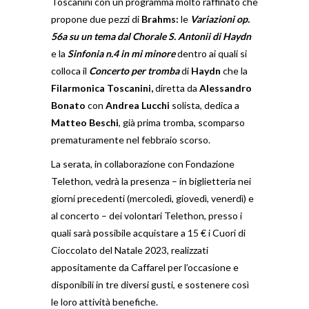
Toscanini con un programma molto raffinato che
propone due pezzi di
Brahms:
le
Variazioni op.
56a su un tema dal Chorale S. Antonii di Haydn
e la
Sinfonia n.4 in mi minore
dentro ai quali si
colloca il
Concerto per tromba
di
Haydn
che la
Filarmonica Toscanini,
diretta da
Alessandro
Bonato
con
Andrea Lucchi
solista, dedica a
Matteo Beschi
, già prima tromba, scomparso
prematuramente nel febbraio scorso.
La serata, in collaborazione con Fondazione
Telethon, vedrà la presenza – in biglietteria nei
giorni precedenti (mercoledì, giovedì, venerdì) e
al concerto – dei volontari Telethon, presso i
quali sarà possibile acquistare a 15 € i Cuori di
Cioccolato del Natale 2023, realizzati
appositamente da Caffarel per l’occasione e
disponibili in tre diversi gusti, e sostenere così
le loro attività benefiche.