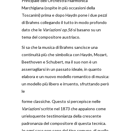
Principale dell’Orchestra Filarmonica
Marchigiana (ospite in più occasioni della
Toscanini) prima e dopo Haydn pone i due pezzi
di Brahms collegando il tutto in modo profondo
dato che le
Variazioni op.56
si basano su un
tema del compositore austriaco.
Si sa che la musica di Brahms sancisce una
continuità più che simbolica con Haydn, Mozart,
Beethoven e Schubert, ma il suo non è un
asserragliarsi in un passato ideale, in quanto
elabora e un nuovo modello romantico di musica:
un modello più libero e irruento, sfruttando però
le
forme classiche. Questo si percepisce nelle
Va
riazioni
scritte nel 1873 che appaiono come
un’eloquente testimonianza della crescente
padronanza del compositore di questa tecnica.
In ogni caso non sono del tipo comune, di quelle