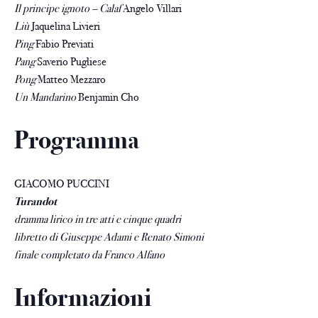
Il principe ignoto – Calaf
Angelo Villari
Liù
Jaquelina Livieri
Ping
Fabio Previati
Pang
Saverio Pugliese
Pong
Matteo Mezzaro
Un Mandarino
Benjamin Cho
Programma
GIACOMO PUCCINI
Turandot
dramma lirico in tre atti e cinque quadri
libretto di Giuseppe Adami e Renato Simoni
finale completato da Franco Alfano
Informazioni