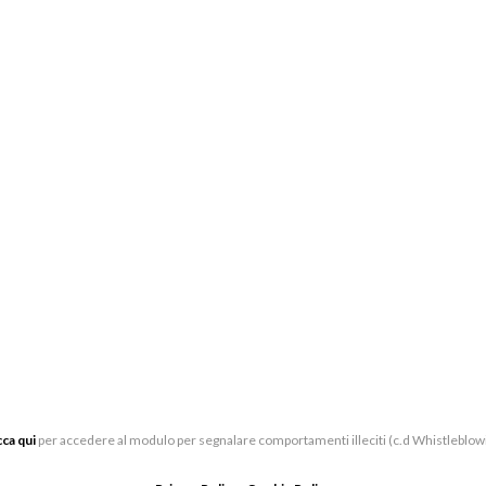
PARTNER E SPONSOR
BI
CE
LAVORA CON NOI
VIA
SOSTIENI
05
LUOGHI
BIG
CONTATTI
UFF
VIA
cca qui
per accedere al modulo per segnalare comportamenti illeciti (c.d Whistleblow