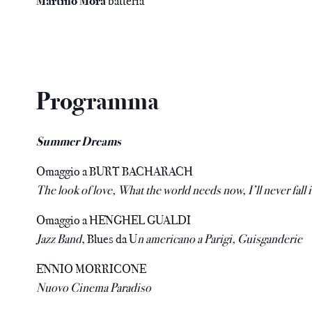
Martino Mora
batteria
Programma
Summer Dreams
Omaggio a BURT BACHARACH
The look of love, What the world needs now, I’ll never fall
Omaggio a HENGHEL GUALDI
Jazz Band
, Blues da U
n americano a Parigi, Guisganderie
ENNIO MORRICONE
Nuovo Cinema Paradiso