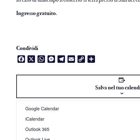
Ingresso gratuito.
Condividi
Facebook
X
WhatsApp
Messenger
Telegram
Email
Copy
Condividi
Link
Salva nel tuo calend
Google Calendar
iCalendar
Outlook 365
Outlook Live