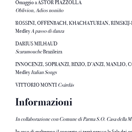
Omaggio a ASTOR PIAZZOLLA
Oblivion, Adios noniño
ROSSINI, OFFENBACH, KHACHATURIAN, RIMSKIJ
Medley
A passo di danza
DARIUS MILHAUD
Scaramouche
Brazileira
INNOCENZI, SOPRANZI, BIXIO, D’ANZI, MANLIO, 
Medley
Italian Songs
VITTORIO MONTI
Csárdás
Informazioni
In collaborazione con Comune di Parma S.O. Casa della M
In caso di maltempo il concerto si terrà presso la Sala dei c