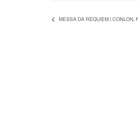
MESSA DA REQUIEM | CONLON, 
FONDAZIONE ARTURO
TOSCANINI
ORGANI ISTITUZIONALI