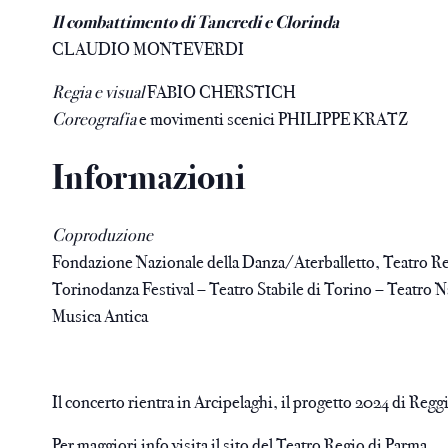
Il combattimento di Tancredi e Clorinda
CLAUDIO MONTEVERDI
Regia e visual
FABIO CHERSTICH
Coreografia
e movimenti scenici PHILIPPE KRATZ
Informazioni
Coproduzione
Fondazione Nazionale della Danza/Aterballetto, Teatro Re
Torinodanza Festival – Teatro Stabile di Torino – Teatro 
Musica Antica
Il concerto rientra in Arcipelaghi, il progetto 2024 di Regg
Per maggiori info visita il
sito del Teatro Regio di Parma
.