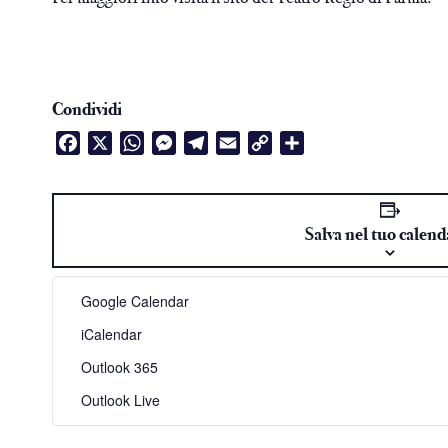
Condividi
Facebook
X
WhatsApp
Messenger
Telegram
Email
Copy
Condividi
Link
Salva nel tuo calend
Google Calendar
iCalendar
Outlook 365
Outlook Live