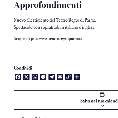
Approfondimenti
Nuovo allestimento del Teatro Regio di Parma
Spettacolo con sopratitoli in italiano e inglese
Scopri di più:
www.teatroregioparma.it
Condividi
Facebook
X
WhatsApp
Messenger
Telegram
Email
Copy
Condividi
Link
Salva nel tuo calend