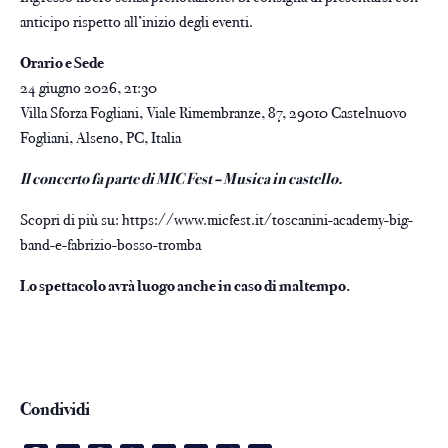
anticipo rispetto all’inizio degli eventi.
Orario e Sede
24 giugno 2026, 21:30
Villa Sforza Fogliani, Viale Rimembranze, 87, 29010 Castelnuovo
Fogliani, Alseno, PC, Italia
Il concerto fa parte di MIC Fest – Musica in castello.
Scopri di più su:
https://www.micfest.it/toscanini-academy-big-
band-e-fabrizio-bosso-tromba
Lo spettacolo avrà luogo anche in caso di maltempo.
Condividi