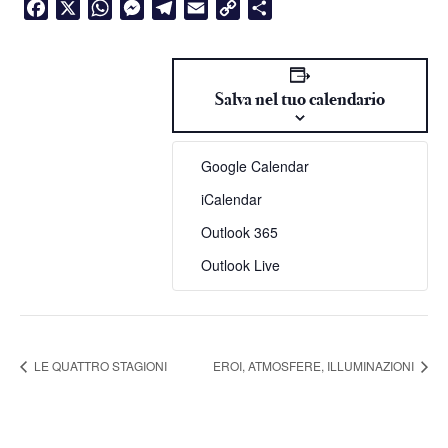
Facebook
X
WhatsApp
Messenger
Telegram
Email
Copy
Condividi
Link
Salva nel tuo calendario
Google Calendar
iCalendar
Outlook 365
Outlook Live
LE QUATTRO STAGIONI
EROI, ATMOSFERE, ILLUMINAZIONI