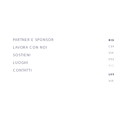
PARTNER E SPONSOR
BI
CE
LAVORA CON NOI
VIA
SOSTIENI
05
LUOGHI
BIG
CONTATTI
UFF
VIA