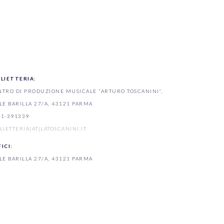
GLIETTERIA:
NTRO DI PRODUZIONE MUSICALE “ARTURO TOSCANINI”,
LE BARILLA 27/A, 43121 PARMA
21-391339
LIETTERIA[AT]LATOSCANINI.IT
ICI:
LE BARILLA 27/A, 43121 PARMA