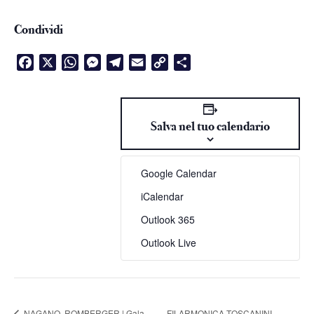
Condividi
Facebook
X
WhatsApp
Messenger
Telegram
Email
Copy
Condividi
Link
Salva nel tuo calendario
Google Calendar
iCalendar
Outlook 365
Outlook Live
NAGANO, ROMBERGER | Gala
FILARMONICA TOSCANINI,