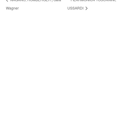
Wagner
USSARDI
FONDAZIONE ARTURO
TOSCANINI
ORGANI ISTITUZIONALI
UFFICI
BILANCIO SOCIALE
AMMINISTRAZIONE TRASPARENTE
BANDI E GARE