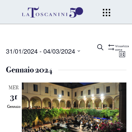
Eventi
Ev
Cerca
Lista
Visualizza
31/01/2024
 - 
04/03/2024
come
Mostra
Filtri
Vi
Seleziona
Ricerc
la
Gennaio 2024
Na
data.
e
MER
viste
31
Naviga
Gennaio