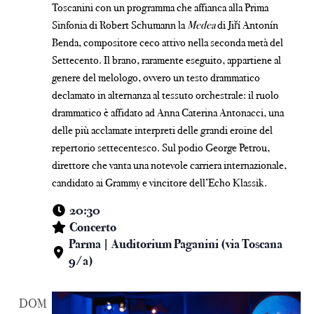
Toscanini con un programma che affianca alla Prima
Sinfonia di Robert Schumann la
Medea
di Jiří Antonín
Benda, compositore ceco attivo nella seconda metà del
Settecento. Il brano, raramente eseguito, appartiene al
genere del melologo, ovvero un testo drammatico
declamato in alternanza al tessuto orchestrale: il ruolo
drammatico è affidato ad Anna Caterina Antonacci, una
delle più acclamate interpreti delle grandi eroine del
repertorio settecentesco. Sul podio George Petrou,
direttore che vanta una notevole carriera internazionale,
candidato ai Grammy e vincitore dell’Echo Klassik.
20:30
Concerto
Parma | Auditorium Paganini (via Toscana
9/a)
DOM