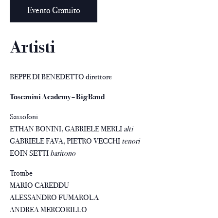
Evento Gratuito
Artisti
BEPPE DI BENEDETTO direttore
Toscanini Academy – Big Band
Sassofoni
ETHAN BONINI, GABRIELE MERLI
alti
GABRIELE FAVA, PIETRO VECCHI
tenori
EOIN SETTI
baritono
Trombe
MARIO CAREDDU
ALESSANDRO FUMAROLA
ANDREA MERCORILLO