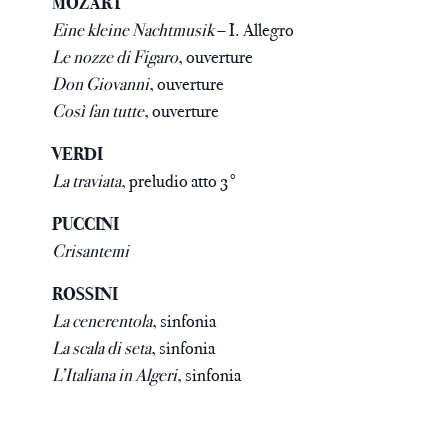
MOZART
Eine kleine Nachtmusik
– I. Allegro
Le nozze di Figaro
, ouverture
Don Giovanni
, ouverture
Così fan tutte
, ouverture
VERDI
La traviata
, preludio atto 3°
PUCCINI
Crisantemi
ROSSINI
La cenerentola
, sinfonia
La scala di seta
, sinfonia
L’Italiana in Algeri
, sinfonia