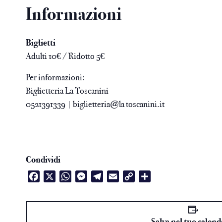
Informazioni
Biglietti
Adulti 10€ / Ridotto 5€
Per informazioni:
Biglietteria La Toscanini
0521391339 | biglietteria@la toscanini.it
Condividi
Facebook
X
WhatsApp
Messenger
Telegram
Email
Copy
Condividi
Link
Salva nel tuo calend