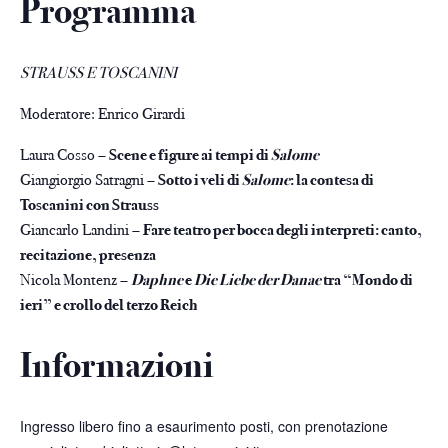
Programma
STRAUSS E TOSCANINI
Moderatore: Enrico Girardi
Laura Cosso –
Scene e figure ai tempi di
Salome
Giangiorgio Satragni –
Sotto i veli di
Salome
: la contesa di
Toscanini con Strauss
Giancarlo Landini –
Fare teatro per bocca degli interpreti: canto,
recitazione, presenza
Nicola Montenz –
Daphne
e
Die Liebe der Danae
tra “Mondo di
ieri” e crollo del terzo Reich
Informazioni
Ingresso libero fino a esaurimento posti, con prenotazione