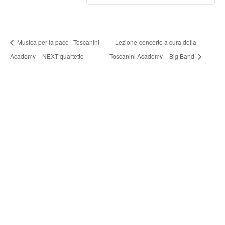
Musica per la pace | Toscanini
Lezione-concerto a cura della
Academy – NEXT quartetto
Toscanini Academy – Big Band
FONDAZIONE ARTURO
TOSCANINI
ORGANI ISTITUZIONALI
UFFICI