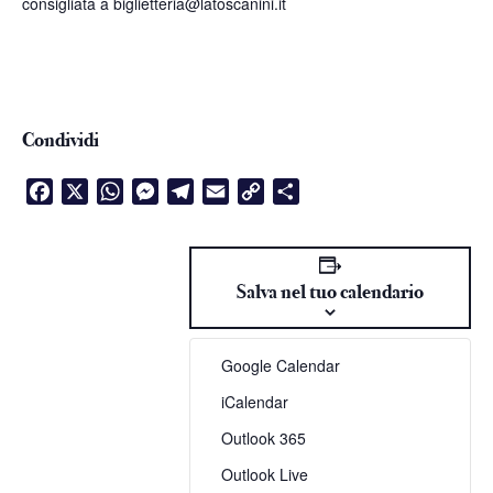
consigliata a
biglietteria@latoscanini.it
Condividi
Facebook
X
WhatsApp
Messenger
Telegram
Email
Copy
Condividi
Link
Salva nel tuo calendario
Google Calendar
iCalendar
Outlook 365
Outlook Live