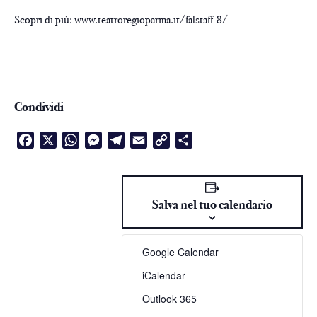
Scopri di più: www.teatroregioparma.it/falstaff-8/
Condividi
Facebook
X
WhatsApp
Messenger
Telegram
Email
Copy
Condividi
Link
Salva nel tuo calendario
Google Calendar
iCalendar
Outlook 365