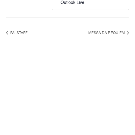
Outlook Live
FALSTAFF
MESSA DA REQUIEM
FONDAZIONE ARTURO
TOSCANINI
ORGANI ISTITUZIONALI
UFFICI