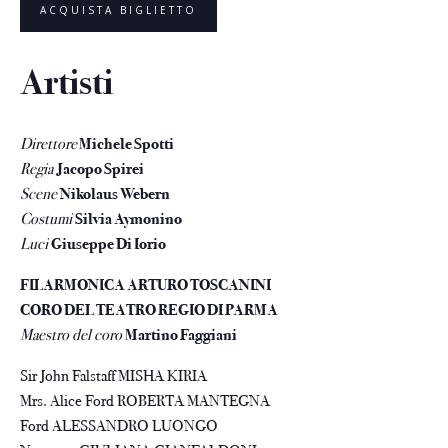
ACQUISTA BIGLIETTO
Artisti
Direttore
Michele Spotti
Regia
Jacopo Spirei
Scene
Nikolaus Webern
Costumi
Silvia Aymonino
Luci
Giuseppe Di Iorio
FILARMONICA ARTURO TOSCANINI
CORO DEL TEATRO REGIO DI PARMA
Maestro del coro
Martino Faggiani
Sir John Falstaff MISHA KIRIA
Mrs. Alice Ford ROBERTA MANTEGNA
Ford ALESSANDRO LUONGO