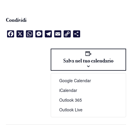
Condividi
Facebook
X
WhatsApp
Messenger
Telegram
Email
Copy
Condividi
Link
Salva nel tuo calendario
Google Calendar
iCalendar
Outlook 365
Outlook Live