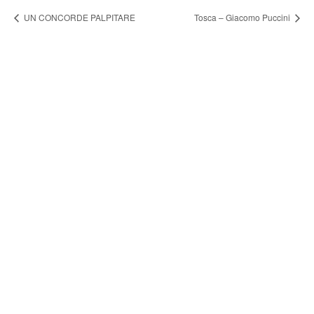
UN CONCORDE PALPITARE
Tosca – Giacomo Puccini
FONDAZIONE ARTURO
TOSCANINI
ORGANI ISTITUZIONALI
UFFICI
BILANCIO SOCIALE
AMMINISTRAZIONE TRASPARENTE
BANDI E GARE