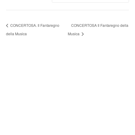
CONCERTOSA. Il Fantaregno
CONCERTOSA Il Fantaregno della
della Musica
Musica
FONDAZIONE ARTURO
TOSCANINI
ORGANI ISTITUZIONALI
UFFICI