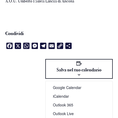
A.O.U. Umberto I Salesi Lancisi di Ancona
Condividi
Facebook
X
WhatsApp
Messenger
Telegram
Email
Copy
Condividi
Link
Salva nel tuo calendario
Google Calendar
iCalendar
Outlook 365
Outlook Live