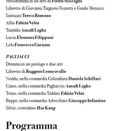
Melodramma in un atto di
Pietro Mascagni
Libretto di Giovanni Targioni-Tozzetti e Guido Menasci
Santuzza
Teresa Romano
Alfio
Fabián Velóz
Turiddu
Amadi Lagha
Lucia
Eleonora Filipponi
Lola
Francesca Cucuzza
PAGLIACCI
Dramma in un prologo e due atti
Libretto di
Ruggero Leoncavallo
Nedda, nella commedia Colombina
Daniela Schillaci
Canio, nella commedia Pagliaccio
Amadi Lagha
Tonio, nella commedia Taddeo
Fabián Velóz
Beppe, nella commedia Arlecchino
Giuseppe Infantino
Silvio, contadino
Hae Kang
Programma