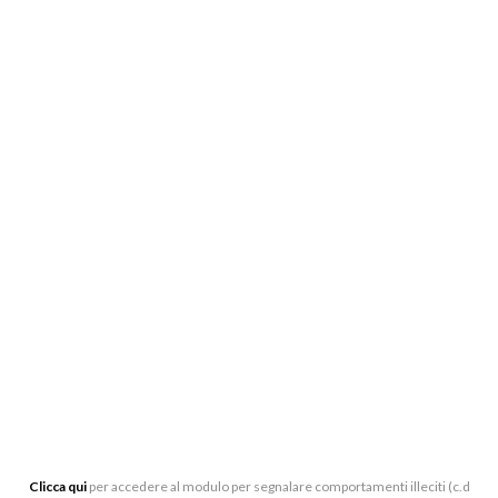
BIGLIETTERIA:
CENTRO DI PRODUZIONE MUSICALE “ARTURO
TOSCANINI”, VIALE BARILLA 27/A, 43121 PARMA
0521-391339
BIGLIETTERIA[AT]LATOSCANINI.IT
UFFICI:
VIALE BARILLA 27/A, 43121 PARMA
Clicca qui
per accedere al modulo per segnalare comportamenti illeciti (c.d