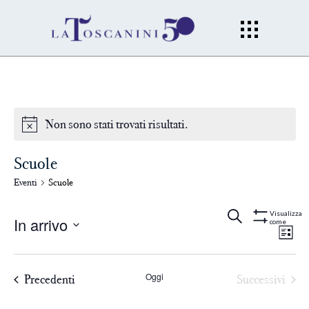
Non sono stati trovati risultati.
Scuole
Eventi
Scuole
Eventi
Ev
Cerca
Lista
Visualizza
In arrivo
come
Mostra
Filtri
Vi
Seleziona
Ricerc
la
Na
Oggi
Precedenti
Successivi
data.
e