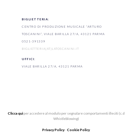
BIGLIETTERIA:
CENTRO DI PRODUZIONE MUSICALE “ARTURO
TOSCANINI”, VIALE BARILLA 27/A, 43121 PARMA
0521-391339
BIGLIETTERIA[AT]LATOSCANINI.IT
UFFICI:
VIALE BARILLA 27/A, 43121 PARMA
Clicca qui
per accedere al modulo per segnalare comportamenti illeciti (c.d
Whistleblowing)
Privacy Policy
-
Cookie Policy