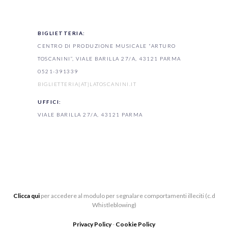
BIGLIETTERIA:
CENTRO DI PRODUZIONE MUSICALE “ARTURO
TOSCANINI”, VIALE BARILLA 27/A, 43121 PARMA
0521-391339
BIGLIETTERIA[AT]LATOSCANINI.IT
UFFICI:
VIALE BARILLA 27/A, 43121 PARMA
Clicca qui
per accedere al modulo per segnalare comportamenti illeciti (c.d
Whistleblowing)
Privacy Policy
-
Cookie Policy