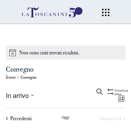
Non sono stati trovati risultati.
Convegno
Eventi
Convegno
Eventi
Ev
Cerca
Lista
Visualizza
In arrivo
come
Mostra
Filtri
Vi
Seleziona
Ricerc
la
Na
Oggi
Precedenti
Successivi
data.
e