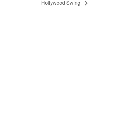
Hollywood Swing
GLIETTERIA:
NTRO DI PRODUZIONE MUSICALE “ARTURO TOSCANINI”,
LE BARILLA 27/A, 43121 PARMA