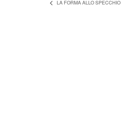
LA FORMA ALLO SPECCHIO
FONDAZIONE ARTURO
TOSCANINI
ORGANI ISTITUZIONALI
UFFICI
BILANCIO SOCIALE