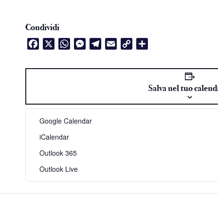
Condividi
Facebook
X
WhatsApp
Messenger
Telegram
Email
Copy
Condividi
Link
Salva nel tuo calend
Google Calendar
iCalendar
Outlook 365
Outlook Live