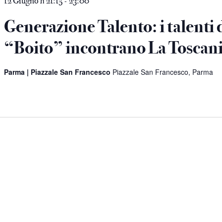
e
12 Giugno h 21:15
23:00
-
Generazione Talento: i talenti 
“Boito” incontrano La Toscan
Parma | Piazzale San Francesco
Piazzale San Francesco, Parma