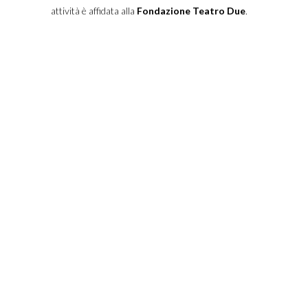
attività è affidata alla
Fondazione Teatro Due
.
FONDAZIONE ARTURO
TOSCANINI
ORGANI ISTITUZIONALI
UFFICI
BILANCIO SOCIALE