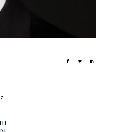
no
NI
DI