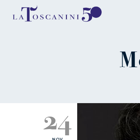
M
24
NOV