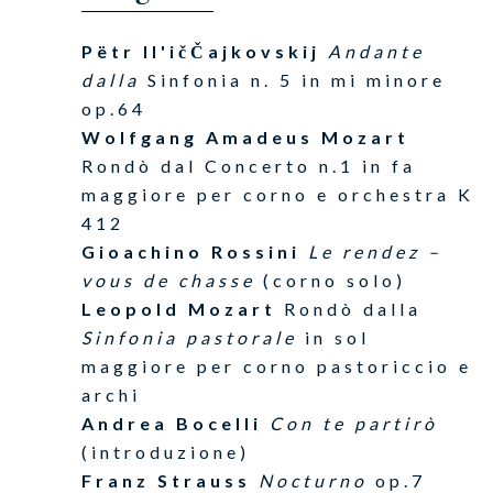
Pëtr Il'ičČajkovskij
Andante
dalla
Sinfonia n. 5 in mi minore
op.64
Wolfgang Amadeus Mozart
Rondò dal Concerto n.1 in fa
maggiore per corno e orchestra K
412
Gioachino Rossini
Le rendez –
vous de chasse
(corno solo)
Leopold Mozart
Rondò dalla
Sinfonia pastorale
in sol
maggiore per corno pastoriccio e
archi
Andrea Bocelli
Con te partirò
(introduzione)
Franz Strauss
Nocturno
op.7