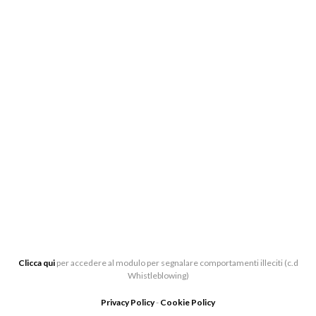
BIGLIETTERIA:
CENTRO DI PRODUZIONE MUSICALE “ARTURO
TOSCANINI”, VIALE BARILLA 27/A, 43121 PARMA
0521-391339
BIGLIETTERIA[AT]LATOSCANINI.IT
UFFICI:
VIALE BARILLA 27/A, 43121 PARMA
Clicca qui
per accedere al modulo per segnalare comportamenti illeciti (c.d
Whistleblowing)
Privacy Policy
-
Cookie Policy