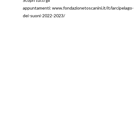
Scopri tutti gli
appuntamenti:
www.fondazionetoscanini.it/it/larcipelago-
dei-suoni-2022-2023/
FONDAZIONE ARTURO
TOSCANINI
ORGANI ISTITUZIONALI