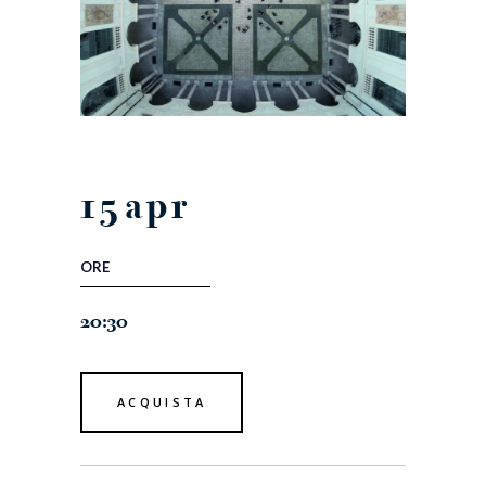
15
apr
ORE
20:30
ACQUISTA