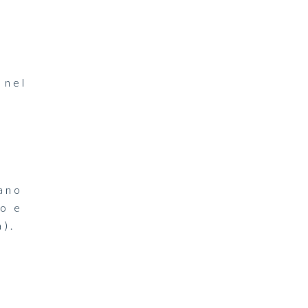
 nel
ano
lo e
a).
o