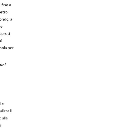
 fino a
ietro
ondo, a
se
repreti
i
sola per
nini
le
lizza il
 alla
a