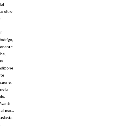
dal
ce oltre
e
a
i
Rodrigo,
ionante
che,
uo
adizione
rte
azione.
re la
lo,
Avanti
al mar...
tusiasta
a