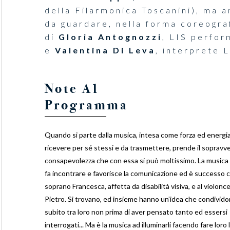
della Filarmonica Toscanini), ma 
da guardare, nella forma coreogra
di
Gloria Antognozzi
, LIS perfor
e
Valentina Di Leva
, interprete L
Note Al
Programma
Quando si parte dalla musica, intesa come forza ed energi
ricevere per sé stessi e da trasmettere, prende il sopravve
consapevolezza che con essa si può moltissimo. La musica
fa incontrare e favorisce la comunicazione ed è successo co
soprano Francesca, affetta da disabilità visiva, e al violonce
Pietro. Si trovano, ed insieme hanno un’idea che condivid
subito tra loro non prima di aver pensato tanto ed essersi
interrogati... Ma è la musica ad illuminarli facendo fare loro 