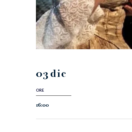
03
dic
ORE
16:00