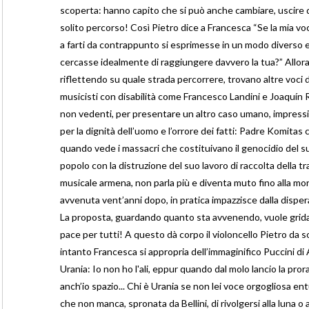
scoperta: hanno capito che si può anche cambiare, uscire 
solito percorso! Così Pietro dice a Francesca “Se la mia vo
a farti da contrappunto si esprimesse in un modo diverso 
cercasse idealmente di raggiungere davvero la tua?” Allor
riflettendo su quale strada percorrere, trovano altre voci d
musicisti con disabilità come Francesco Landini e Joaquín 
non vedenti, per presentare un altro caso umano, impress
per la dignità dell’uomo e l’orrore dei fatti: Padre Komitas 
quando vede i massacri che costituivano il genocidio del s
popolo con la distruzione del suo lavoro di raccolta della tr
musicale armena, non parla più e diventa muto fino alla mo
avvenuta vent’anni dopo, in pratica impazzisce dalla disper
La proposta, guardando quanto sta avvenendo, vuole grida
pace per tutti! A questo dà corpo il violoncello Pietro da so
intanto Francesca si appropria dell’immaginifico Puccini di 
Urania: Io non ho l'ali, eppur quando dal molo lancio la prora 
anch’io spazio... Chi è Urania se non lei voce orgogliosa en
che non manca, spronata da Bellini, di rivolgersi alla luna o 