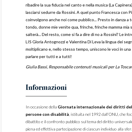
ribadire la sua fiducia nel canto e nella musica (La Capinera)
lasciarsi sedurre da Rossini. A quel punto Francesca con P
coinvolgono anche noi come pubblico... Presto in danza a t
tondo, donne mie venite qua, frinche, frinche mamma mia 
salterà... Del resto, come si fa a dire di no a Rossini? Le int
LIS Gloria Antognozzi e Valentina Di Leva la lingua dei segn
moltiplicano e, nello stesso tempo, uniscono le voci in una 
parlare per tutti e a tutti!
Giulia Bassi, Responsabile contenuti musicali per La Tosca
In occasione della
Giornata internazionale dei diritti del
persone con disabilità
, istituita nel 1992 dall’ONU, che foca
dibattito e il confronto pubblico sul tema del diritto universale
piena ed effettiva partecipazione di ciascun individuo alla sfer