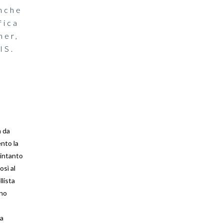
anche
fica
mer,
IS.
a da
nto la
 intanto
sì al
llista
ono
la