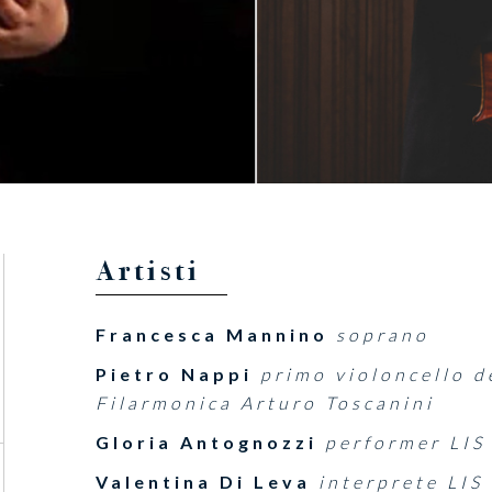
Artisti
Francesca Mannino
soprano
Pietro Nappi
primo violoncello d
Filarmonica Arturo Toscanini
Gloria Antognozzi
performer LIS
Valentina Di Leva
interprete LIS