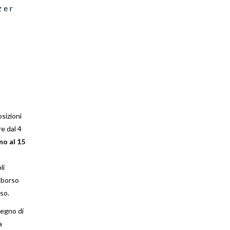
zer
osizioni
e dal 4
no al 15
li
mborso
so.
tegno di
a