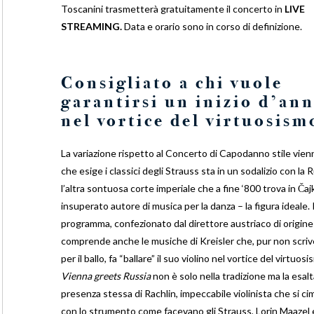
Toscanini trasmetterà gratuitamente il concerto in
LIVE
STREAMING.
Data e orario sono in corso di definizione.
Consigliato a chi vuole
garantirsi un inizio d’an
nel vortice del virtuosism
La variazione rispetto al Concerto di Capodanno stile vie
che esige i classici degli Strauss sta in un sodalizio con la R
l’altra sontuosa corte imperiale che a fine ‘800 trova in Čaj
insuperato autore di musica per la danza – la figura ideale. I
programma, confezionato dal direttore austriaco di origine 
comprende anche le musiche di Kreisler che, pur non scri
per il ballo, fa “ballare” il suo violino nel vortice del virtuosi
Vienna greets Russia
non è solo nella tradizione ma la esalt
presenza stessa di Rachlin, impeccabile violinista che si c
con lo strumento come facevano gli Strauss, Lorin Maazel 