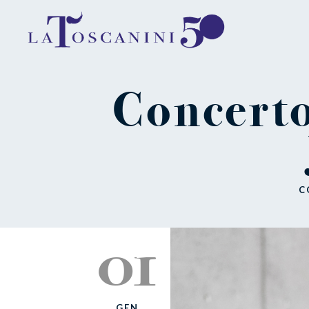
Concerto
C
01
GEN