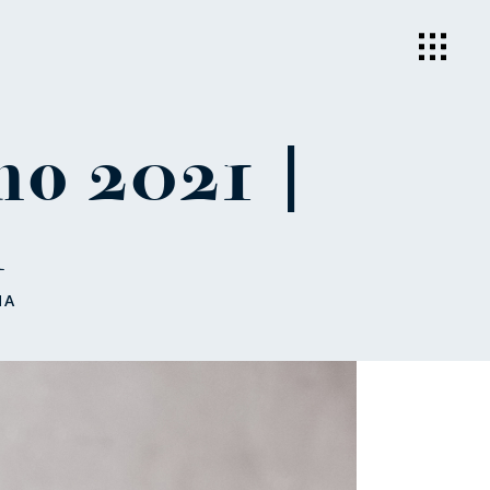
no 2021 |
n
MA