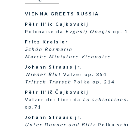
VIENNA GREETS RUSSIA
Pëtr Il’ic Cajkovskij
Polonaise da
Evgenij Onegin
op. 
Fritz Kreisler
Schön Rosmarin
Marche Miniature Viennoise
Johann Strauss jr.
Wiener Blut
Valzer op. 354
Tritsch-Tratsch
Polka op. 214
Pëtr Il’ič Čajkovskij
Valzer dei fiori da
Lo schiacciano
op.71
Johann Strauss jr.
Unter Donner und Blitz
Polka sch