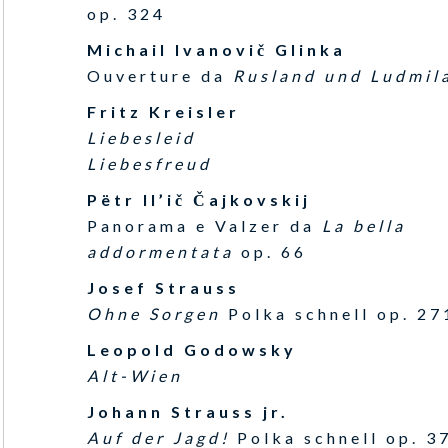
op. 324
Michail Ivanovič Glinka
Ouverture da
Rusland und Ludmil
Fritz Kreisler
Liebesleid
Liebesfreud
Pëtr Il’ič Čajkovskij
Panorama e Valzer da
La bella
addormentata
op. 66
Josef Strauss
Ohne Sorgen
Polka schnell op. 27
Leopold Godowsky
Alt-Wien
Johann Strauss jr.
Auf der Jagd!
Polka schnell op. 3