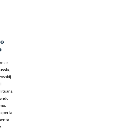
no
o
nnese
ussia,
kovskij –
l
lituana,
vendo
smo.
a per la
imenta
e