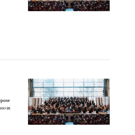
ropone
nno
in