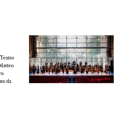
l Teatro
 Matteo
ro
ato da