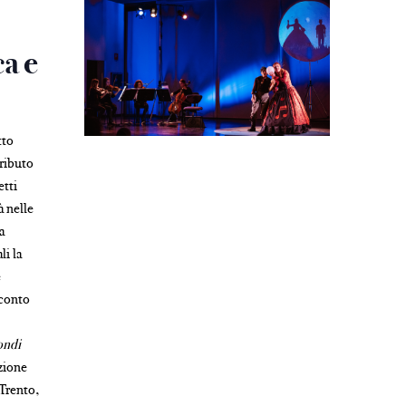
ca e
tto
tributo
etti
à nelle
a
li la
e
cconto
ndi
zione
Trento,