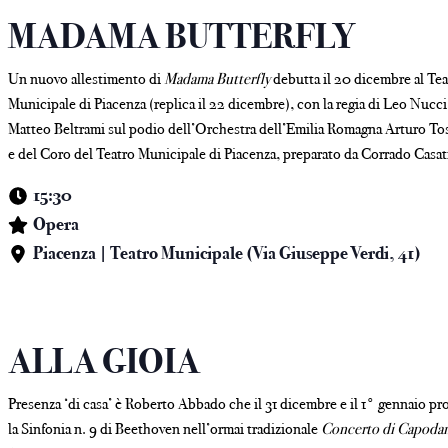
e
MADAMA BUTTERFLY
Un nuovo allestimento di
Madama Butterfly
debutta il 20 dicembre al Te
Municipale di Piacenza (replica il 22 dicembre), con la regia di Leo Nucci
Matteo Beltrami sul podio dell’Orchestra dell’Emilia Romagna Arturo To
e del Coro del Teatro Municipale di Piacenza, preparato da Corrado Casat
15:30
Opera
Piacenza | Teatro Municipale (Via Giuseppe Verdi, 41)
ALLA GIOIA
Presenza ‘di casa’ è Roberto Abbado che il 31 dicembre e il 1° gennaio p
la Sinfonia n. 9 di Beethoven nell’ormai tradizionale
Concerto di Capoda