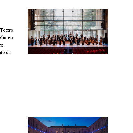
l Teatro
 Matteo
ro
ato da