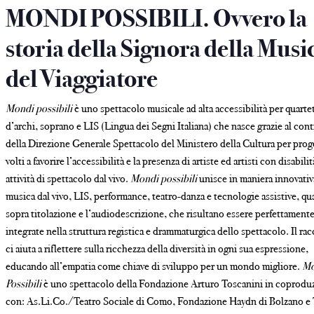
MONDI POSSIBILI. Ovvero la
storia della Signora della Musi
del Viaggiatore
Mondi possibili
è uno spettacolo musicale ad alta accessibilità per quarte
d’archi, soprano e LIS (Lingua dei Segni Italiana) che nasce grazie al con
della Direzione Generale Spettacolo del Ministero della Cultura per prog
volti a favorire l’accessibilità e la presenza di artiste ed artisti con disabilit
attività di spettacolo dal vivo.
Mondi possibili
unisce in maniera innovativ
musica dal vivo, LIS, performance, teatro-danza e tecnologie assistive, qua
sopra titolazione e l’audiodescrizione, che risultano essere perfettament
integrate nella struttura registica e drammaturgica dello spettacolo. Il ra
ci aiuta a riflettere sulla ricchezza della diversità in ogni sua espressione,
educando all’empatia come chiave di sviluppo per un mondo migliore.
Mo
Possibili
è uno spettacolo della Fondazione Arturo Toscanini in coprodu
con: As.Li.Co./Teatro Sociale di Como, Fondazione Haydn di Bolzano e 