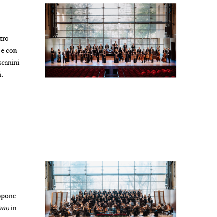
atro
 e con
scanini
i.
ropone
nno
in