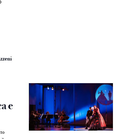
O
azzeni
ca e
tto