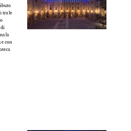
ributo
 tra le
io
 di
na la
a e con
ioteca