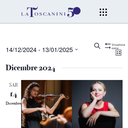
Eventi
Ev
Cerca
Lista
Visualizza
14/12/2024
 - 
13/01/2025
come
Mostra
Filtri
Vi
Seleziona
Ricerc
la
Dicembre 2024
Na
data.
e
SAB
viste
14
Naviga
Dicembre