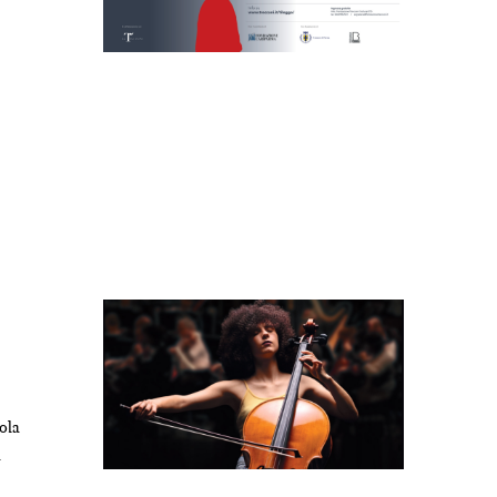
i
ola
a