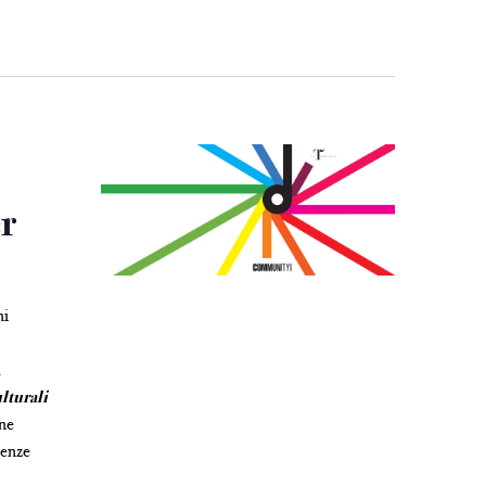
er
ni
l
ulturali
one
cenze