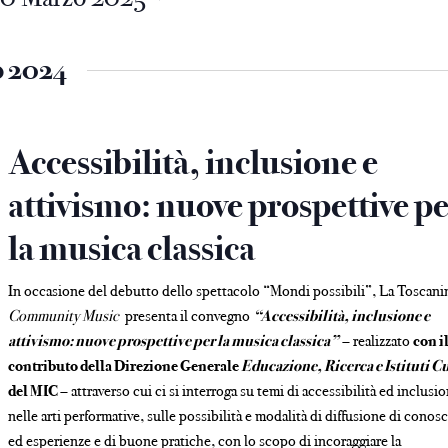
o 2024
e
Accessibilità, inclusione e
attivismo: nuove prospettive p
la musica classica
In occasione del debutto dello spettacolo “Mondi possibili”, La Toscani
Community Music
presenta il convegno
“Accessibilità, inclusione e
attivismo: nuove prospettive per la musica classica”
– realizzato
con i
contributo della Direzione Generale
Educazione, Ricerca e Istituti C
del MIC
– attraverso cui ci si interroga su temi di accessibilità ed inclusi
nelle arti performative, sulle possibilità e modalità di diffusione di conos
ed esperienze e di buone pratiche, con lo scopo di incoraggiare la