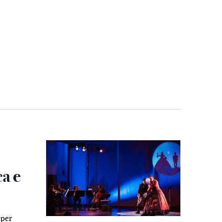
ca e
 per