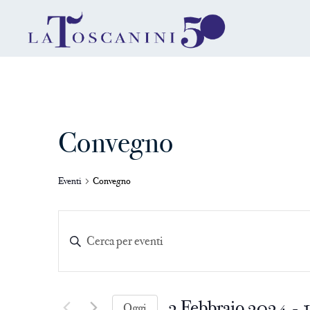
Convegno
Eventi
Convegno
Eventi
Inserisci
Parola
Ricerca
Chiave.
Cerca
 - 
3 Febbraio 2024
Eventi
Oggi