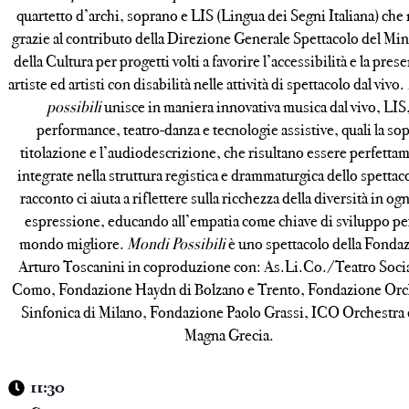
quartetto d’archi, soprano e LIS (Lingua dei Segni Italiana) che
grazie al contributo della Direzione Generale Spettacolo del Min
della Cultura per progetti volti a favorire l’accessibilità e la pres
artiste ed artisti con disabilità nelle attività di spettacolo dal vivo.
possibili
unisce in maniera innovativa musica dal vivo, LIS
performance, teatro-danza e tecnologie assistive, quali la so
titolazione e l’audiodescrizione, che risultano essere perfetta
integrate nella struttura registica e drammaturgica dello spettaco
racconto ci aiuta a riflettere sulla ricchezza della diversità in og
espressione, educando all’empatia come chiave di sviluppo pe
mondo migliore.
Mondi Possibili
è uno spettacolo della Fonda
Arturo Toscanini in coproduzione con: As.Li.Co./Teatro Socia
Como, Fondazione Haydn di Bolzano e Trento, Fondazione Orc
Sinfonica di Milano, Fondazione Paolo Grassi, ICO Orchestra 
Magna Grecia.
11:30