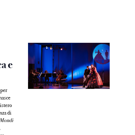
ca e
 per
 nasce
istero
enza di
Mondi
,