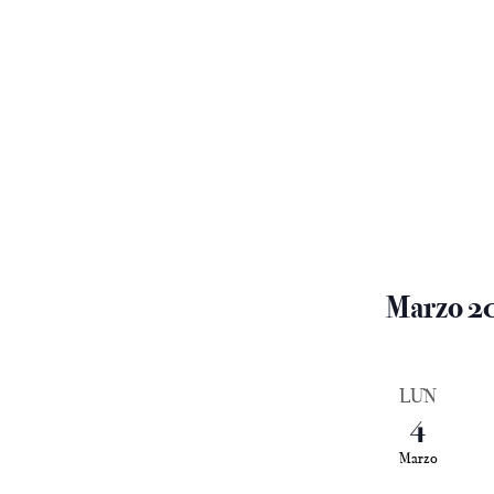
with
the
filtered
results.
Marzo 2
LUN
4
Marzo