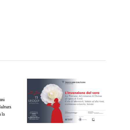
ani
Cultura
 la