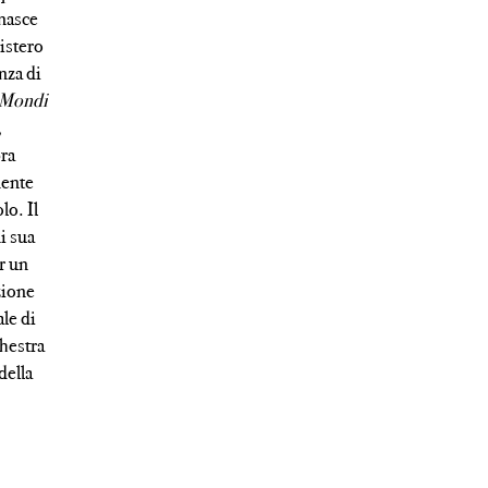
 nasce
istero
enza di
Mondi
,
pra
mente
lo. Il
ni sua
r un
zione
le di
hestra
della