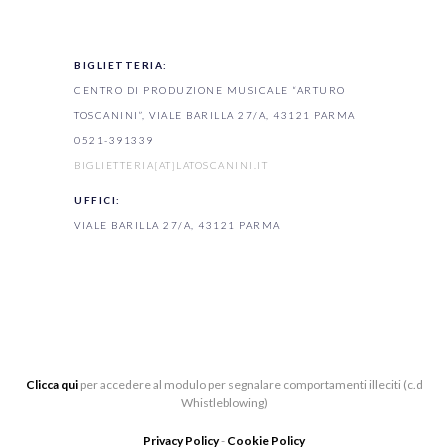
BIGLIETTERIA:
CENTRO DI PRODUZIONE MUSICALE “ARTURO
TOSCANINI”, VIALE BARILLA 27/A, 43121 PARMA
0521-391339
BIGLIETTERIA[AT]LATOSCANINI.IT
UFFICI:
VIALE BARILLA 27/A, 43121 PARMA
Clicca qui
per accedere al modulo per segnalare comportamenti illeciti (c.d
Whistleblowing)
Privacy Policy
-
Cookie Policy