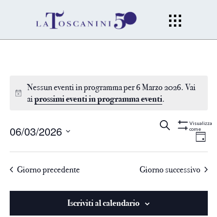
Nessun eventi in programma per 6 Marzo 2026. Vai
ai
prossimi eventi in programma eventi
.
Eventi
Ev
Cerca
Gior
Visualizza
06/03/2026
come
Mostra
Filtri
Vi
Seleziona
Ricerc
la
Na
Giorno precedente
Giorno successivo
data.
e
viste
Iscriviti al calendario